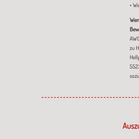
• We
Wenn
Bewe
AWO
zu 
Hell
552
soz
Ausz