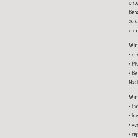
unte
Beha
zu u
unte
Wir 
• ei
• P
• Be
Nac
Wir 
• ta
• ko
• ve
• re